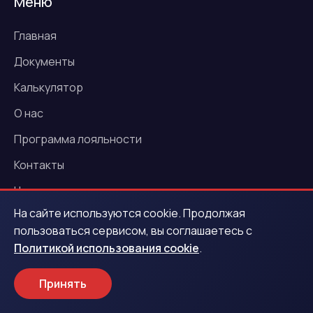
Меню
Главная
Документы
Калькулятор
О нас
Программа лояльности
Контакты
Новости
На сайте используются cookie. Продолжая
Акции
пользоваться сервисом, вы соглашаетесь с
Политикой использования cookie
.
Услуги
Принять
Деньги под залог ПТС