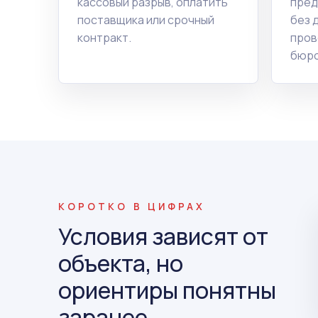
кассовый разрыв, оплатить
пред
поставщика или срочный
без 
контракт.
пров
бюро
КОРОТКО В ЦИФРАХ
Условия зависят от
объекта, но
ориентиры понятны
заранее