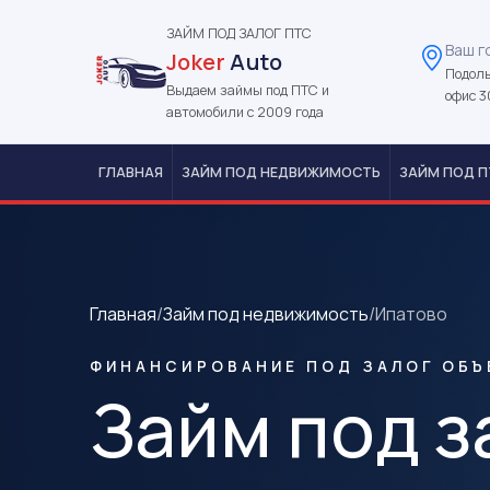
ЗАЙМ ПОД ЗАЛОГ ПТС
Ваш г
Joker
Auto
Подоль
Выдаем займы под ПТС и
офис 3
автомобили с 2009 года
ГЛАВНАЯ
ЗАЙМ ПОД НЕДВИЖИМОСТЬ
ЗАЙМ ПОД П
Главная
/
Займ под недвижимость
/
Ипатово
ФИНАНСИРОВАНИЕ ПОД ЗАЛОГ ОБЪ
Займ под з