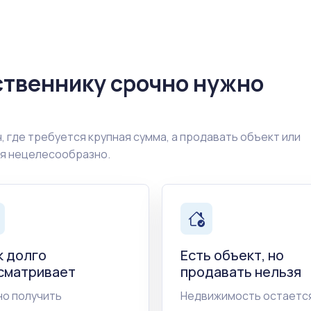
ственнику срочно нужно
, где требуется крупная сумма, а продавать объект или
ия нецелесообразно.
к долго
Есть объект, но
сматривает
продавать нельзя
о получить
Недвижимость остается