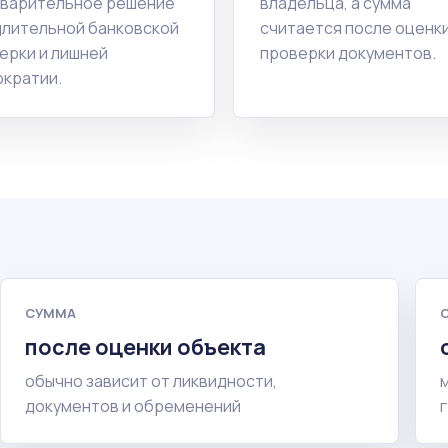
варительное решение
владельца, а сумма
длительной банковской
считается после оценки
ерки и лишней
проверки документов.
кратии.
СУММА
после оценки объекта
обычно зависит от ликвидности,
документов и обременений