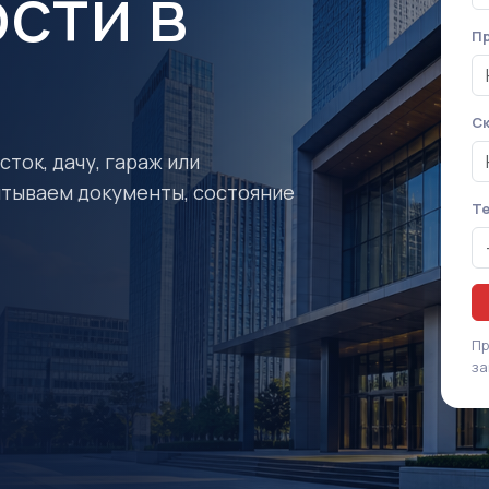
сти в
Пр
Ск
ток, дачу, гараж или
итываем документы, состояние
Т
Пр
за