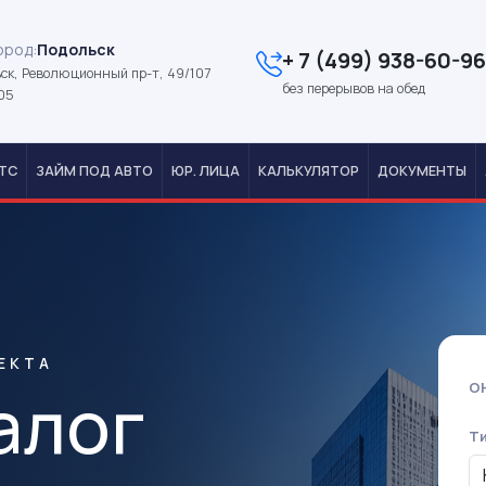
ород:
Подольск
+ 7 (499) 938-60-96
ск, Революционный пр-т, 49/107
без перерывов на обед
05
ТС
ЗАЙМ ПОД АВТО
ЮР. ЛИЦА
КАЛЬКУЛЯТОР
ДОКУМЕНТЫ
ЕКТА
алог
О
Т