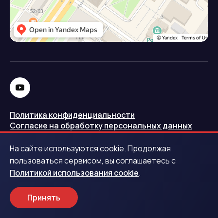
Политика конфиденциальности
Согласие на обработку персональных данных
Политика использования cookie
На сайте используются cookie. Продолжая
Запись в реестре операторов персональных данных
пользоваться сервисом, вы соглашаетесь с
РКН
Политикой использования cookie
.
Центральный банк Российской Федерации
Принять
Обращаем ваше внимание на то, что данный интернет-