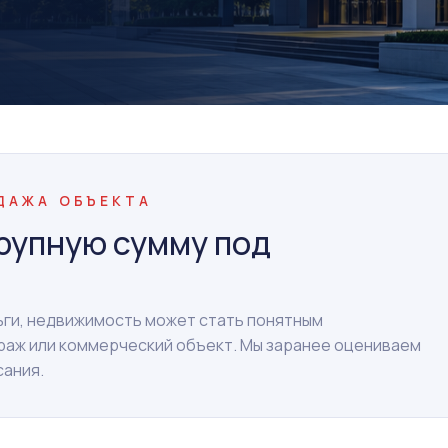
ОДАЖА ОБЪЕКТА
рупную сумму под
ньги, недвижимость может стать понятным
араж или коммерческий объект. Мы заранее оцениваем
сания.