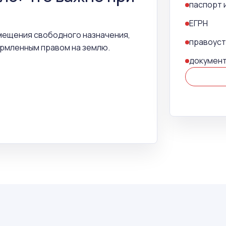
паспорт 
ЕГРН
омещения свободного назначения,
правоус
ормленным правом на землю.
документ