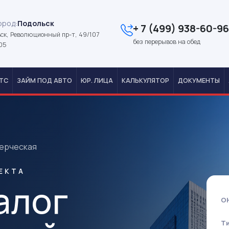
ород:
Подольск
+ 7 (499) 938-60-96
ск, Революционный пр-т, 49/107
без перерывов на обед
05
ТС
ЗАЙМ ПОД АВТО
ЮР. ЛИЦА
КАЛЬКУЛЯТОР
ДОКУМЕНТЫ
ерческая
ЕКТА
алог
О
Т