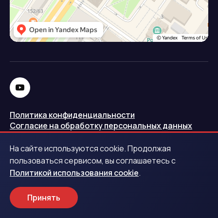
Политика конфиденциальности
Согласие на обработку персональных данных
Политика использования cookie
На сайте используются cookie. Продолжая
Запись в реестре операторов персональных данных
пользоваться сервисом, вы соглашаетесь с
РКН
Политикой использования cookie
.
Центральный банк Российской Федерации
Принять
Обращаем ваше внимание на то, что данный интернет-