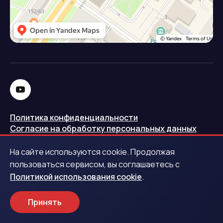
Политика конфиденциальности
Согласие на обработку персональных данных
Политика использования cookie
На сайте используются cookie. Продолжая
Запись в реестре операторов персональных данных
пользоваться сервисом, вы соглашаетесь с
РКН
Политикой использования cookie
.
Центральный банк Российской Федерации
Принять
Обращаем ваше внимание на то, что данный интернет-