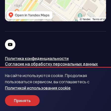
Политика конфиденциальности
Согласие на обработку персональных данных
Политика использования cookie
На сайте используются cookie. Продолжая
Запись в реестре операторов персональных данных
пользоваться сервисом, вы соглашаетесь с
РКН
Политикой использования cookie
.
Центральный банк Российской Федерации
Принять
Обращаем ваше внимание на то, что данный интернет-