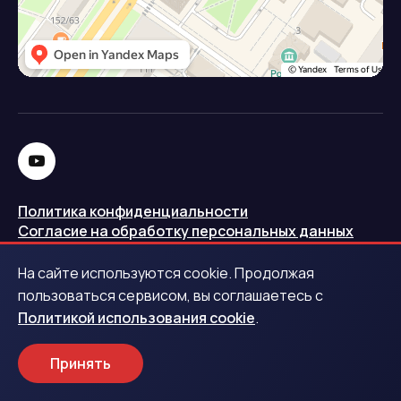
Политика конфиденциальности
Согласие на обработку персональных данных
Политика использования cookie
На сайте используются cookie. Продолжая
Запись в реестре операторов персональных данных
пользоваться сервисом, вы соглашаетесь с
РКН
Политикой использования cookie
.
Центральный банк Российской Федерации
Принять
Обращаем ваше внимание на то, что данный интернет-