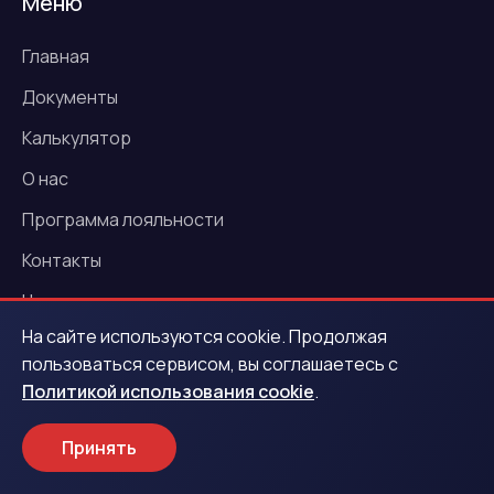
Меню
Главная
Документы
Калькулятор
О нас
Программа лояльности
Контакты
Новости
На сайте используются cookie. Продолжая
Акции
пользоваться сервисом, вы соглашаетесь с
Политикой использования cookie
.
Услуги
Принять
Деньги под залог ПТС