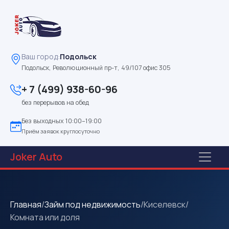
Ваш город:
Подольск
Подольск, Революционный пр-т, 49/107 офис 305
+ 7 (499) 938-60-96
без перерывов на обед
Без выходных 10:00–19:00
Приём заявок круглосуточно
Joker
Auto
Главная
/
Займ под недвижимость
/
Киселевск
/
Комната или доля