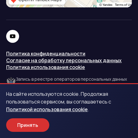
Политика конфиденциальности
Согласие на обработку персональных данных
Политика использования cookie
Запись в реестре операторов персональных данных
РКН
На сайте используются cookie. Продолжая
Центральный банк Российской Федерации
пользоваться сервисом, вы соглашаетесь с
Политикой использования cookie
.
Обращаем ваше внимание на то, что данный интернет-
сайт носит исключительно информационный характер и
Принять
ни при каких условиях не является публичной офертой.