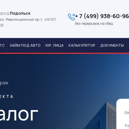
ород:
Подольск
+ 7 (499) 938-60-96
ск, Революционный пр-т, 49/107
без перерывов на обед
05
ТС
ЗАЙМ ПОД АВТО
ЮР. ЛИЦА
КАЛЬКУЛЯТОР
ДОКУМЕНТЫ
араж
ЕКТА
алог
О
Т