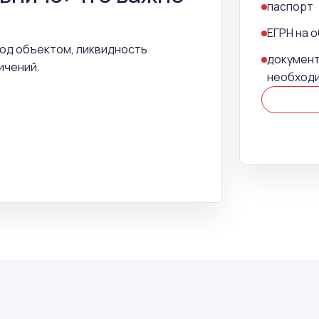
паспорт
ЕГРН на 
под объектом, ликвидность
документ
ичений.
необход