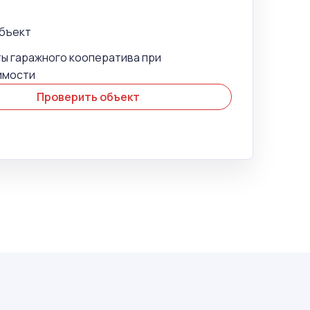
объект
ы гаражного кооператива при
имости
Проверить объект