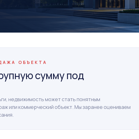
ОДАЖА ОБЪЕКТА
рупную сумму под
ньги, недвижимость может стать понятным
араж или коммерческий объект. Мы заранее оцениваем
сания.