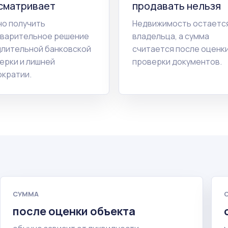
сматривает
продавать нельзя
о получить
Недвижимость остается
варительное решение
владельца, а сумма
длительной банковской
считается после оценки
ерки и лишней
проверки документов.
кратии.
СУММА
после оценки объекта