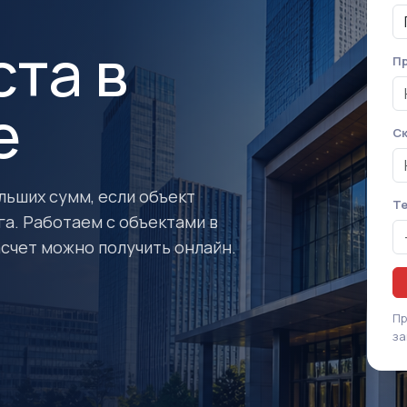
та в
Пр
е
Ск
льших сумм, если объект
Т
а. Работаем с объектами в
счет можно получить онлайн.
Пр
за