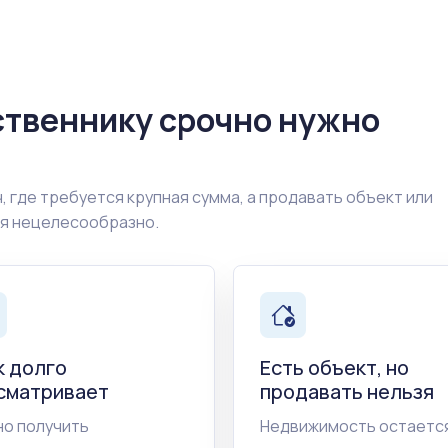
ственнику срочно нужно
, где требуется крупная сумма, а продавать объект или
ия нецелесообразно.
к долго
Есть объект, но
сматривает
продавать нельзя
о получить
Недвижимость остается