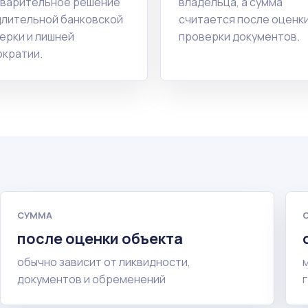
варительное решение
владельца, а сумма
длительной банковской
считается после оценки
ерки и лишней
проверки документов.
кратии.
СУММА
после оценки объекта
обычно зависит от ликвидности,
документов и обременений