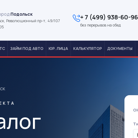
ород:
Подольск
+ 7 (499) 938-60-96
ск, Революционный пр-т, 49/107
без перерывов на обед
05
ТС
ЗАЙМ ПОД АВТО
ЮР. ЛИЦА
КАЛЬКУЛЯТОР
ДОКУМЕНТЫ
ск
ЕКТА
алог
О
Т