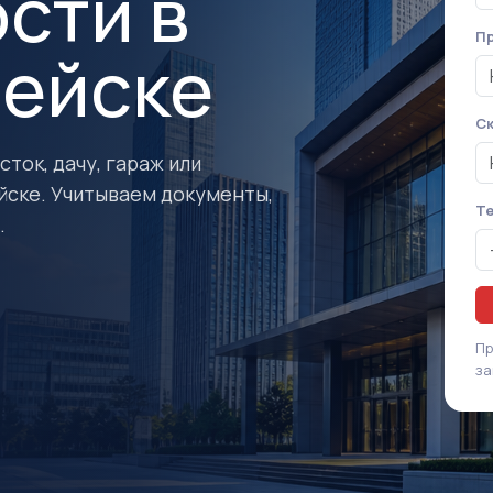
сти в
Пр
ейске
Ск
ток, дачу, гараж или
ске. Учитываем документы,
Т
.
Пр
за