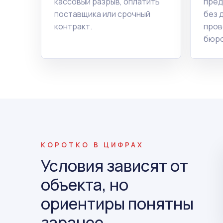
кассовый разрыв, оплатить
пред
поставщика или срочный
без 
контракт.
пров
бюро
КОРОТКО В ЦИФРАХ
Условия зависят от
объекта, но
ориентиры понятны
заранее