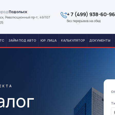
ород:
Подольск
+ 7 (499) 938-60-96
ск, Революционный пр-т, 49/107
без перерывов на обед
05
ТС
ЗАЙМ ПОД АВТО
ЮР. ЛИЦА
КАЛЬКУЛЯТОР
ДОКУМЕНТЫ
ЕКТА
алог
О
Т