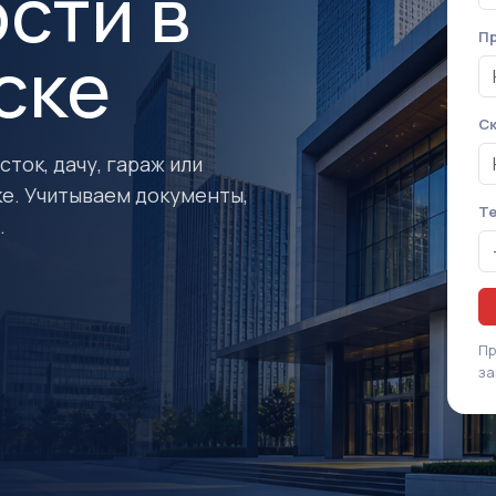
сти в
Пр
ске
Ск
ток, дачу, гараж или
е. Учитываем документы,
Т
.
Пр
за