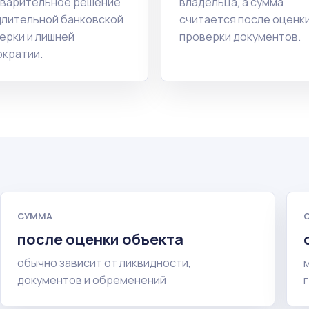
варительное решение
владельца, а сумма
длительной банковской
считается после оценки
ерки и лишней
проверки документов.
кратии.
СУММА
после оценки объекта
обычно зависит от ликвидности,
документов и обременений