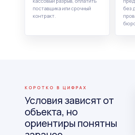
кассовый разрыв, оплатить
пред
поставщика или срочный
без 
контракт.
пров
бюро
КОРОТКО В ЦИФРАХ
Условия зависят от
объекта, но
ориентиры понятны
заранее