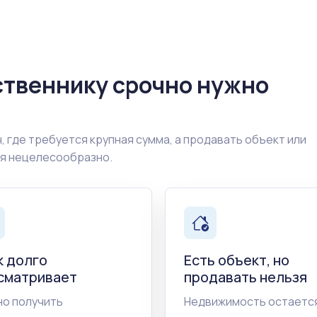
ственнику срочно нужно
, где требуется крупная сумма, а продавать объект или
ия нецелесообразно.
к долго
Есть объект, но
сматривает
продавать нельзя
о получить
Недвижимость остается