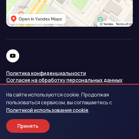
Политика конфиденциальности
Согласие на обработку персональных данных
Политика использования cookie
На сайте используются cookie. Продолжая
Запись в реестре операторов персональных данных
пользоваться сервисом, вы соглашаетесь с
РКН
Политикой использования cookie
.
Центральный банк Российской Федерации
Принять
Обращаем ваше внимание на то, что данный интернет-