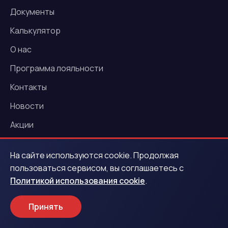
Документы
Калькулятор
О нас
Программа лояльности
Контакты
Новости
Акции
На сайте используются cookie. Продолжая
Услуги
пользоваться сервисом, вы соглашаетесь с
Политикой использования cookie
.
Деньги под залог ПТС
Деньги под залог автомобиля
Принять
Выездная оценка авто