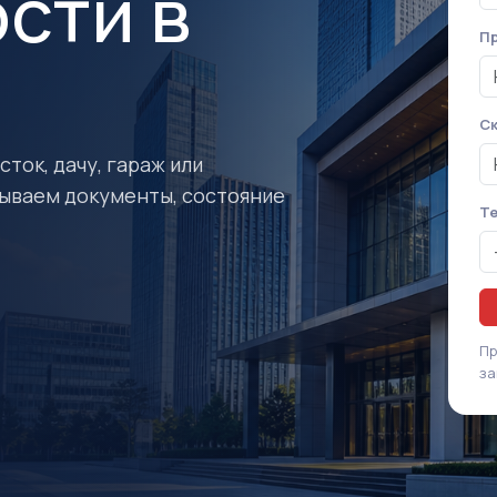
сти в
Пр
Ск
ток, дачу, гараж или
ываем документы, состояние
Т
Пр
за