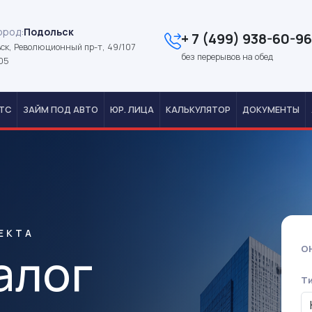
ород:
Подольск
+ 7 (499) 938-60-96
ск, Революционный пр-т, 49/107
без перерывов на обед
05
ТС
ЗАЙМ ПОД АВТО
ЮР. ЛИЦА
КАЛЬКУЛЯТОР
ДОКУМЕНТЫ
ЕКТА
алог
О
Т