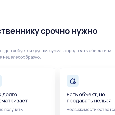
ственнику срочно нужно
, где требуется крупная сумма, а продавать объект или
ия нецелесообразно.
к долго
Есть объект, но
сматривает
продавать нельзя
о получить
Недвижимость остается