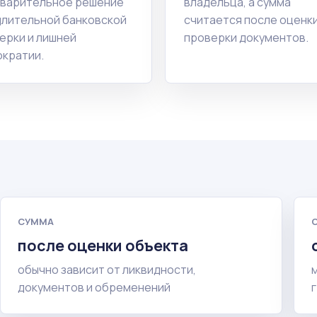
варительное решение
владельца, а сумма
длительной банковской
считается после оценки
ерки и лишней
проверки документов.
кратии.
СУММА
после оценки объекта
обычно зависит от ликвидности,
документов и обременений