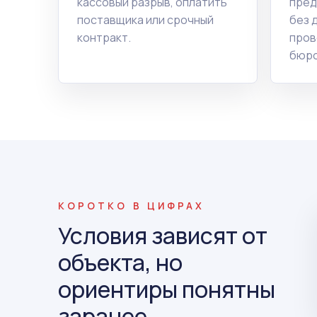
кассовый разрыв, оплатить
пред
поставщика или срочный
без 
контракт.
пров
бюро
КОРОТКО В ЦИФРАХ
Условия зависят от
объекта, но
ориентиры понятны
заранее