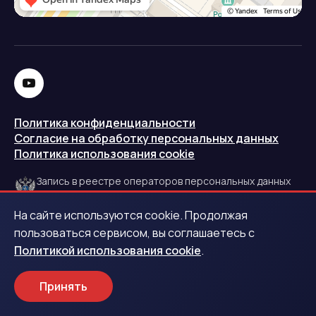
Политика конфиденциальности
Согласие на обработку персональных данных
Политика использования cookie
Запись в реестре операторов персональных данных
РКН
На сайте используются cookie. Продолжая
Центральный банк Российской Федерации
пользоваться сервисом, вы соглашаетесь с
Политикой использования cookie
.
Обращаем ваше внимание на то, что данный интернет-
сайт носит исключительно информационный характер и
Принять
ни при каких условиях не является публичной офертой.