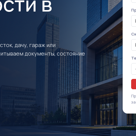
сти в
Пр
Ск
ток, дачу, гараж или
читываем документы, состояние
Т
Пр
за