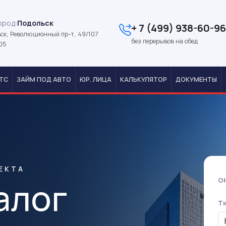
ород:
Подольск
+ 7 (499) 938-60-96
ск, Революционный пр-т, 49/107
без перерывов на обед
05
ТС
ЗАЙМ ПОД АВТО
ЮР. ЛИЦА
КАЛЬКУЛЯТОР
ДОКУМЕНТЫ
ЕКТА
алог
О
Т