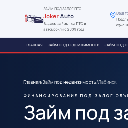
ЗАЙМ ПОД ЗАЛОГ ПТС
Ваш г
Joker
Auto
Подоль
Выдаем займы под ПТС и
офис 3
автомобили с 2009 года
ГЛАВНАЯ
ЗАЙМ ПОД НЕДВИЖИМОСТЬ
ЗАЙМ ПОД П
Главная
/
Займ под недвижимость
/
Лабинск
ФИНАНСИРОВАНИЕ ПОД ЗАЛОГ ОБЪ
Займ под з