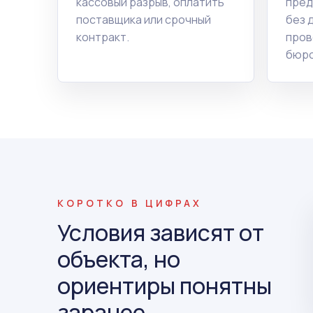
кассовый разрыв, оплатить
пред
поставщика или срочный
без 
контракт.
пров
бюро
КОРОТКО В ЦИФРАХ
Условия зависят от
объекта, но
ориентиры понятны
заранее