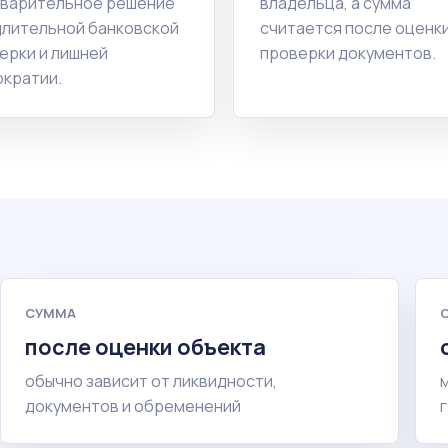
варительное решение
владельца, а сумма
длительной банковской
считается после оценки
ерки и лишней
проверки документов.
кратии.
СУММА
после оценки объекта
обычно зависит от ликвидности,
документов и обременений