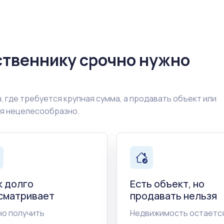
ственнику срочно нужно
, где требуется крупная сумма, а продавать объект или
ия нецелесообразно.
к долго
Есть объект, но
сматривает
продавать нельзя
о получить
Недвижимость остается