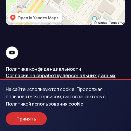
Политика конфиденциальности
Согласие на обработку персональных данных
Политика использования cookie
На сайте используются cookie. Продолжая
Запись в реестре операторов персональных данных
пользоваться сервисом, вы соглашаетесь с
РКН
Политикой использования cookie
.
Центральный банк Российской Федерации
Принять
Обращаем ваше внимание на то, что данный интернет-