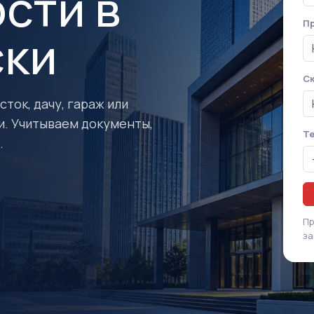
сти в
Пр
ски
Ск
ток, дачу, гараж или
и. Учитываем документы,
Т
.
Пр
за