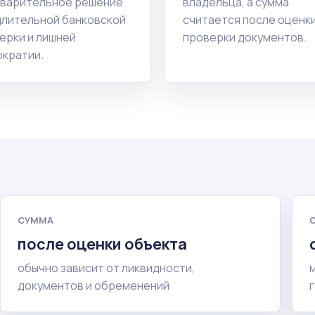
варительное решение
владельца, а сумма
длительной банковской
считается после оценки
ерки и лишней
проверки документов.
кратии.
СУММА
после оценки объекта
обычно зависит от ликвидности,
документов и обременений