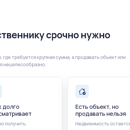
ственнику срочно нужно
, где требуется крупная сумма, а продавать объект или
ия нецелесообразно.
к долго
Есть объект, но
сматривает
продавать нельзя
о получить
Недвижимость остается