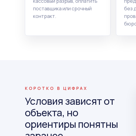
кассовый разрыв, оплатить
пред
поставщика или срочный
без 
контракт.
пров
бюро
КОРОТКО В ЦИФРАХ
Условия зависят от
объекта, но
ориентиры понятны
заранее