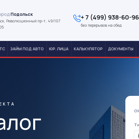
ород:
Подольск
+ 7 (499) 938-60-96
ск, Революционный пр-т, 49/107
без перерывов на обед
05
ТС
ЗАЙМ ПОД АВТО
ЮР. ЛИЦА
КАЛЬКУЛЯТОР
ДОКУМЕНТЫ
ЕКТА
алог
О
Т