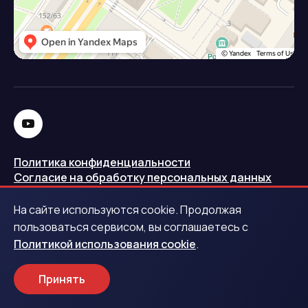
Политика конфиденциальности
Согласие на обработку персональных данных
Политика использования cookie
На сайте используются cookie. Продолжая
Запись в реестре операторов персональных данных
пользоваться сервисом, вы соглашаетесь с
РКН
Политикой использования cookie
.
Центральный банк Российской Федерации
Принять
Обращаем ваше внимание на то, что данный интернет-