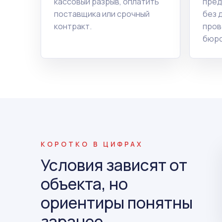
кассовый разрыв, оплатить
пред
поставщика или срочный
без 
контракт.
пров
бюро
КОРОТКО В ЦИФРАХ
Условия зависят от
объекта, но
ориентиры понятны
заранее