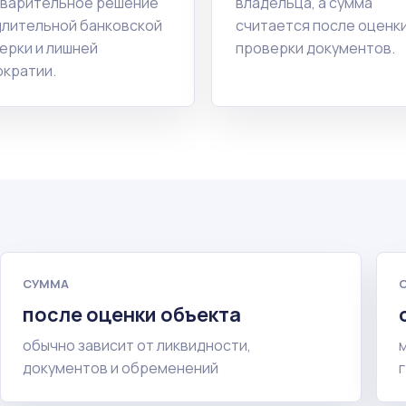
варительное решение
владельца, а сумма
длительной банковской
считается после оценки
ерки и лишней
проверки документов.
кратии.
СУММА
после оценки объекта
обычно зависит от ликвидности,
документов и обременений