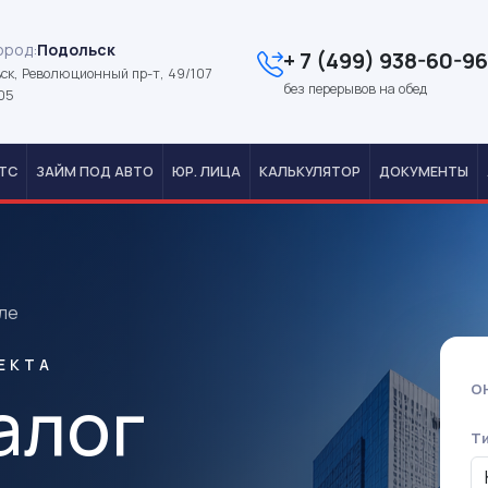
ород:
Подольск
+ 7 (499) 938-60-96
ск, Революционный пр-т, 49/107
без перерывов на обед
05
ТС
ЗАЙМ ПОД АВТО
ЮР. ЛИЦА
КАЛЬКУЛЯТОР
ДОКУМЕНТЫ
ле
ЕКТА
алог
О
Т