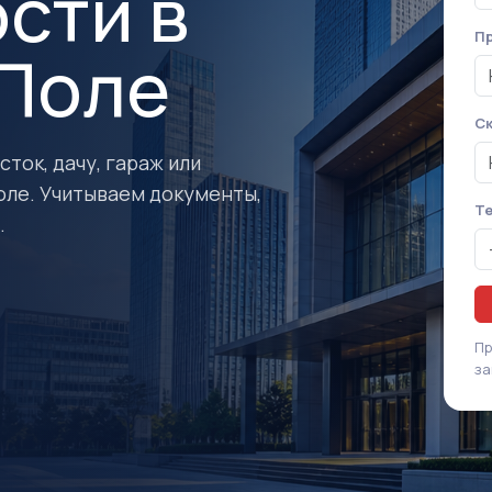
сти в
Пр
Поле
Ск
ток, дачу, гараж или
ле. Учитываем документы,
Т
.
Пр
за