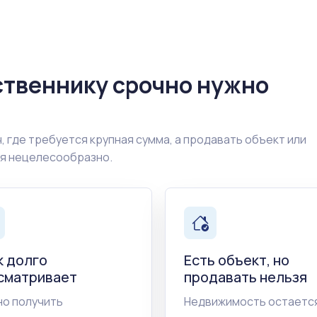
ственнику срочно нужно
, где требуется крупная сумма, а продавать объект или
ия нецелесообразно.
к долго
Есть объект, но
сматривает
продавать нельзя
о получить
Недвижимость остается