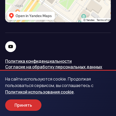
Политика конфиденциальности
Согласие на обработку персональных данных
Политика использования cookie
На сайте используются cookie. Продолжая
Запись в реестре операторов персональных данных
пользоваться сервисом, вы соглашаетесь с
РКН
Политикой использования cookie
.
Центральный банк Российской Федерации
Принять
Обращаем ваше внимание на то, что данный интернет-