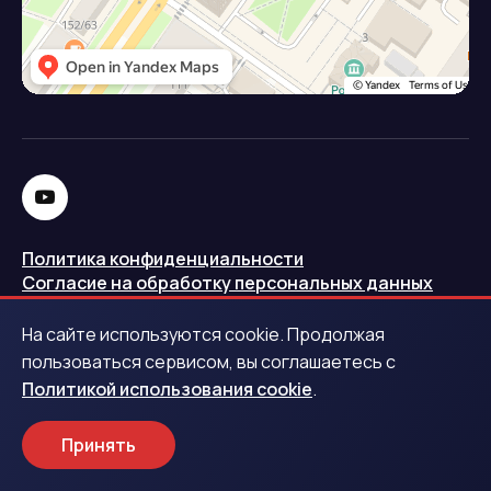
Политика конфиденциальности
Согласие на обработку персональных данных
Политика использования cookie
На сайте используются cookie. Продолжая
Запись в реестре операторов персональных данных
пользоваться сервисом, вы соглашаетесь с
РКН
Политикой использования cookie
.
Центральный банк Российской Федерации
Принять
Обращаем ваше внимание на то, что данный интернет-