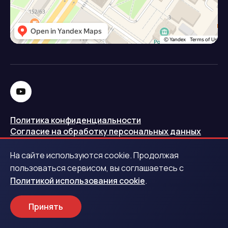
Политика конфиденциальности
Согласие на обработку персональных данных
Политика использования cookie
На сайте используются cookie. Продолжая
Запись в реестре операторов персональных данных
пользоваться сервисом, вы соглашаетесь с
РКН
Политикой использования cookie
.
Центральный банк Российской Федерации
Принять
Обращаем ваше внимание на то, что данный интернет-