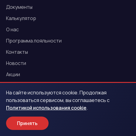
Документы
Калькулятор
О нас
Программа лояльности
Контакты
Новости
Акции
На сайте используются cookie. Продолжая
Услуги
пользоваться сервисом, вы соглашаетесь с
Политикой использования cookie
.
Деньги под залог ПТС
Деньги под залог автомобиля
Принять
Выездная оценка авто