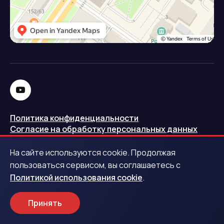
Политика конфиденциальности
Согласие на обработку персональных данных
Политика использования cookie
На сайте используются cookie. Продолжая
Запись в реестре операторов персональных данных
пользоваться сервисом, вы соглашаетесь с
РКН
Политикой использования cookie
.
Центральный банк Российской Федерации
Принять
Обращаем ваше внимание на то, что данный интернет-