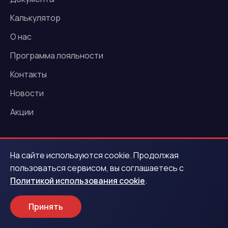
Калькулятор
О нас
Программа лояльности
Контакты
Новости
Акции
Услуги
На сайте используются cookie. Продолжая
пользоваться сервисом, вы соглашаетесь с
Деньги под залог ПТС
Политикой использования cookie
.
Деньги под залог автомобиля
Принять
Выездная оценка авто