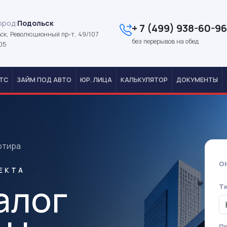
ород:
Подольск
+ 7 (499) 938-60-96
ск, Революционный пр-т, 49/107
без перерывов на обед
05
ТС
ЗАЙМ ПОД АВТО
ЮР. ЛИЦА
КАЛЬКУЛЯТОР
ДОКУМЕНТЫ
ртира
О
ЕКТА
алог
Т
Пр