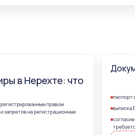
Докум
иры в Нерехте: что
паспорт 
зарегистрированным правом
выписка 
 и запретов на регистрационные
согласие
требует