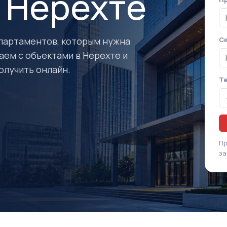
 Нерехте
апартаментов, которым нужна
Ск
аем с объектами в Нерехте и
олучить онлайн.
Т
Пр
за