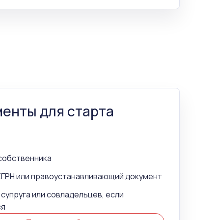
енты для старта
собственника
ЕГРН или правоустанавливающий документ
 супруга или совладельцев, если
ся