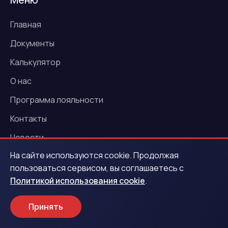
Главная
Документы
Калькулятор
О нас
Программа лояльности
Контакты
Новости
На сайте используются cookie. Продолжая
Акции
пользоваться сервисом, вы соглашаетесь с
Политикой использования cookie
.
Услуги
Принять
Деньги под залог ПТС